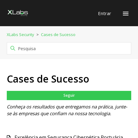
Entrar
XLabs Security
Cases de Sucesso
Cases de Sucesso
Ain
Seguir
Conheça os resultados que entregamos na prática, junte-
se às empresas que confiam na nossa tecnologia.
Excelência em Segurança Cibernética Portuária