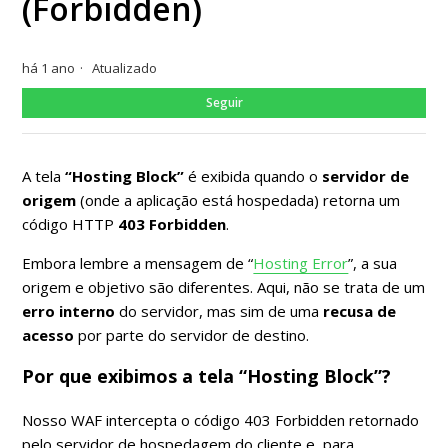
(Forbidden)
há 1 ano
Atualizado
Ain
Seguir
A tela
“Hosting Block”
é exibida quando o
servidor de
origem
(onde a aplicação está hospedada) retorna um
código HTTP
403 Forbidden
.
Embora lembre a mensagem de “
Hosting Error
”, a sua
origem e objetivo são diferentes. Aqui, não se trata de um
erro interno
do servidor, mas sim de uma
recusa de
acesso
por parte do servidor de destino.
Por que exibimos a tela “Hosting Block”?
Nosso WAF intercepta o código 403 Forbidden retornado
pelo servidor de hospedagem do cliente e, para